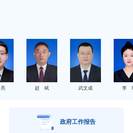
 亮
赵 斌
武文成
李 
政府工作报告