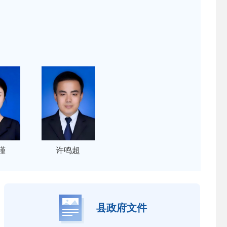
瑾
许鸣超
县政府文件