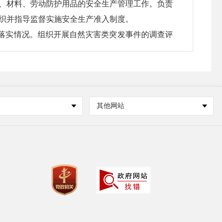
、材料、劳动防护用品的安全生产管理工作。负责
织并指导监督实施安全生产准入制度。
落实情况。组织开展自然灾害类突发事件的调查评
害类等突发事件的市、县际之间应急救援合作。
相关部门建立健全全县应急物资信息平台和调拨制
编制县级救灾物资储备规划、品种目录和标准，会
其他网站
物资储备规划、品种目录和标准、年度购置计划，
程序组织调出。
理、安全生产的科学技术研究、推广应用和信息化
、权责一致、权威高效的应急能力体系，推动形成
坚持以防为主、防抗救结合，坚持常态减灾和非常
种向综合减灾转变，从减少灾害损失向减轻灾害风