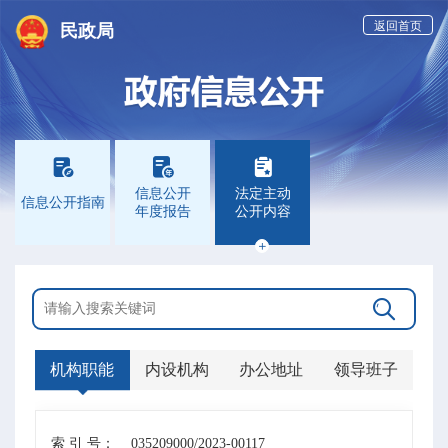
返回首页
民政局



信息公开
法定主动
信息公开指南
年度报告
公开内容


机构职能
内设机构
办公地址
领导班子
索 引 号：
035209000/2023-00117