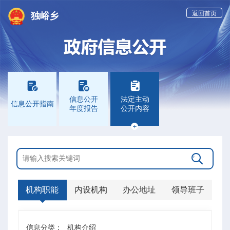
返回首页
独峪乡



信息公开
法定主动
信息公开指南
年度报告
公开内容


机构职能
内设机构
办公地址
领导班子
信息分类：
机构介绍