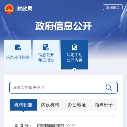
返回首页
财政局



信息公开
法定主动
信息公开指南
年度报告
公开内容


机构职能
内设机构
办公地址
领导班子
索 引 号：
035209000/2023-00072