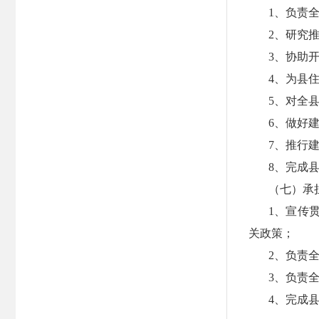
1、负责
2、研究
3、协助
4、为县
5、对全
6、做好
7、推行
8、完成
（七）承
1、宣传
关政策；
2、负责
3、负责
4、完成