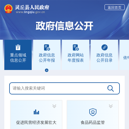
返回首页




重点领域
政府信息
政府网站
政府信息
依
信息公开
公开年报
年度报表
公开目录






促进民营经济发展壮大
食品药品监管