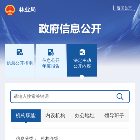
返回首页
林业局



信息公开
法定主动
信息公开指南
年度报告
公开内容


机构职能
内设机构
办公地址
领导班子
信息分类：
机构介绍