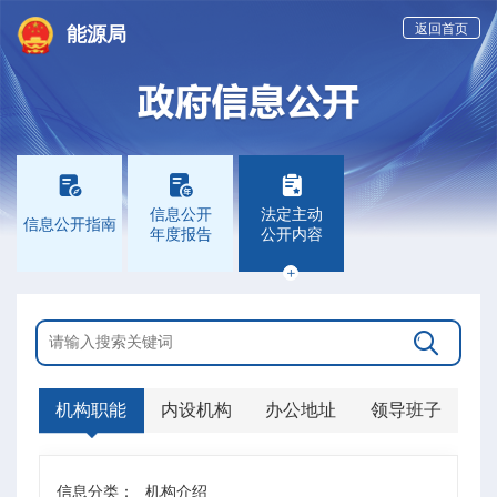
返回首页
能源局



信息公开
法定主动
信息公开指南
年度报告
公开内容


机构职能
内设机构
办公地址
领导班子
信息分类：
机构介绍