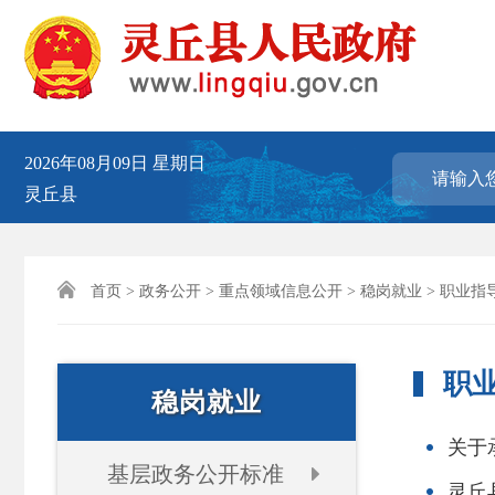
2026年08月09日
星期日
灵丘县

首页
>
政务公开
>
重点领域信息公开
>
稳岗就业
> 职业指
职
稳岗就业
关于
基层政务公开标准
灵丘县