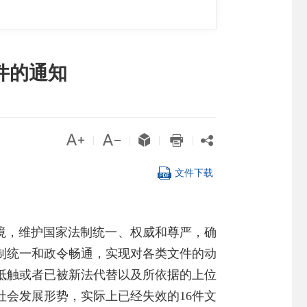
件的通知





|
|
|
|

文件下载
境，维护国家法制统一、权威和尊严，确
制统一和政令畅通，实现对各类文件的动
相抵触或者已被新法代替以及所依据的上位
社会发展形势，实际上已经失效的16件文