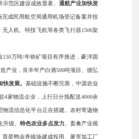
养示范区建设成效显著。
通航产业加快发
场完成民用航空局通用机场登记备案并投
、无人机、特技飞机等各类飞行器
1506
架
业
150万吨/年铁矿项目有序推进，豪洋固
制造产业，良丰年产白酒
500吨项目、德弘
加快发展。
基础设施不断完善，
中源农业
驻
4
家物流企业，上行日分拣配送
4000
余
贸物流信息化平台正在搭建。农村寄递物
化升级
。
特色农业多点发力
。畜禽产业规
营；晋星鸭业养殖场建成投用、屠宰加工厂