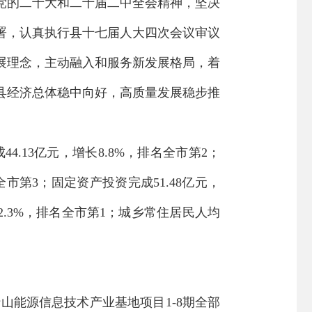
党的二十大
和二十届二中全会
精神
，
坚决
署，
认真执行县十七
届人大
四
次会议审议
展理念，主动融入和服务新发展格局，
着
县经济
总体
稳中向好
，
高质量发展稳步推
成
4
4.13
亿元，增长
8.8
%
，排名全市第
2
；
全市第
3
；
固定资产投资完成
51.48
亿元，
2.3
%
，排名全市第
1
；
城乡常住居民人均
行山能源信息技术产业基地项目
1-8
期全部