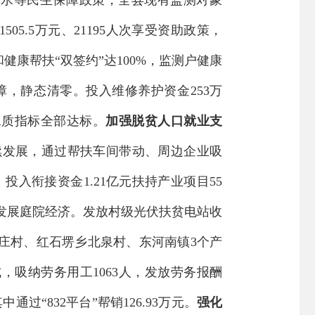
饮水等民生保障政策，
全县现有监测对象
1505.5
万元
、
21195
人次享受资助政策，
和健康帮扶
“
双签约
”
达
100%，
监测户健康
障，静态清零。投入维修养护资金
253
万
水质指标全部达标。
加强脱贫人口就业支
续发展，通过帮扶车间带动、周边企业吸
。
投入衔接资金
1.
21
亿元扶持产业项目
55
发展庭院经济。发放村级光伏扶贫电站收
庄村、红石塄乡北泉村、东河南镇
3个
产
式，
吸纳劳务用工
1063人，
发放劳务报酬
其中通过
“832
平台
”
帮销
126.93
万元。
强化