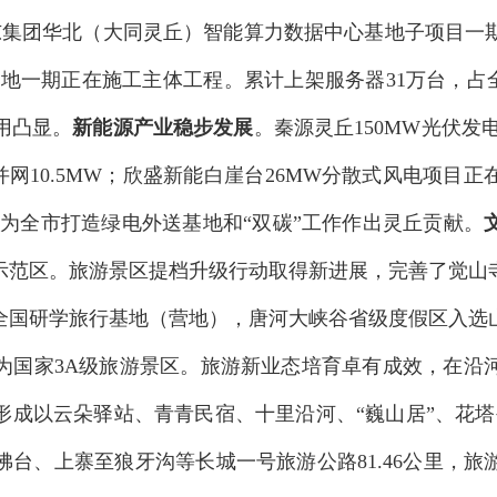
东集团华北（大同灵丘）智能算力数据中心基地子项目一
基地一期正在施工主体工程。累计上架服务器
31
万台，占
用凸显。
新能源产业稳步发展
。秦源灵丘
150MW
光伏发
并网
10.5MW
；欣盛新能白崖台
26MW
分散式风电项目正
，为全市打造绿电外送基地和
“
双碳
”
工作作出灵丘贡献。
示范区。
旅游景区提档升级行动
取得新进展
，完善了
觉山
全国研学旅行基地（营地），唐河大峡谷省级度假区入选
为国家
3A
级旅游景区。旅游新业态培育卓有成效，在沿
形成以云朵驿站、青青民宿、十里沿河、
“
巍山居
”
、花塔
佛台、上寨至狼牙沟等长城一号旅游公路
81.46
公里，旅