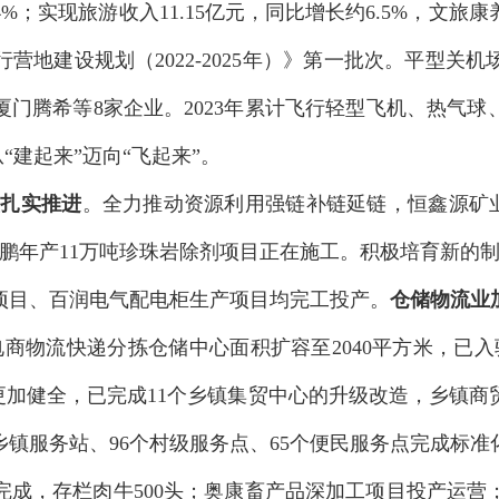
4%
；实现旅游收入
11.15
亿元，同比增长约
6.5%
，文旅康
行营地建设规划（
2022-2025
年）》第一批次。平型关机
厦门腾希等
8
家企业
。
2023
年累计飞行轻型飞机、热气球
从
“
建起来
”
迈向
“
飞起来
”
。
型扎实推进
。全力推动资源利用强链补链延链，恒鑫源
矿
森鹏年产
11
万吨珍珠岩除剂项目正在施工。积极培育新的
项目、百润电气配电柜生产项目均完工投产。
仓储物流业
电商物流快递分拣仓储中心面积扩容至
2040
平方米，已入
更加
健全，已完成
11
个乡镇集贸中心的升级改造，乡镇商
乡镇服务站、
96
个村级服务点
、
65
个便民服务点
完成标准
完成，存栏肉牛
500头；奥康畜产品深加工项目投产运