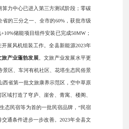
期算力中心已进入第三方测试阶段；零碳
全省的三分之一、全市的
60%
，获批市级
电
+10%
储能项目组件安装已完成
50MW
；
在开展风机组装工作。全县新能源
2023
年
文旅产业蓬勃发展
。文旅产业发展水平更
寺景区、车河有机社区、花塔生态民俗景
山西省第一批文旅康养示范区，空中草原
河区域打造了穹庐、崖舍、青寓、楼阁、
生态民宿等为首的一批民宿品牌，
“
民宿
游交通条件进步一步改善。
2023
年全县文