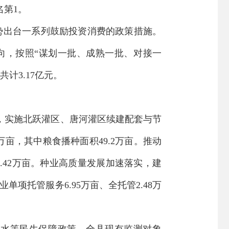
名第
1
。
势出台一系列鼓励投资消费的政策措施。
向，按照
“谋划一批、成熟一批、对接一
共计
3.17
亿元
。
，实施北跃灌区、唐河灌区续建配套与节
万亩，其中粮食播种面积
49.2
万亩。推动
.42
万亩。
种业高质量发展加速落实，
建
业单项托管服务
6.95
万亩
、全托管
2.48万