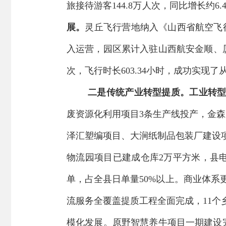
旅接待游客
144.8
万人次，同比增长约
6.
展。
灵丘飞行营地纳入《山西省航空飞
入运营
，
园区累计入驻山西航安金顺、
次，飞行时长
603.34
小时，成功实现
了
二是传统产业转型提质。工业转
废资源化利用项目3条生产线投产，金
泽汇塑编项目、大涧纸制品包装厂建设
物流园项目已建成
仓库
2
万平方米
，县
单，占全县日单量
50%
以上。商业体系
流服务全覆盖提质工程全面完成，
11
个
模化发
展
。原野智慧养牛项目一期建设