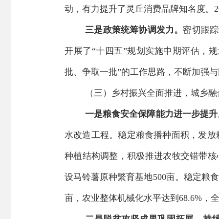
动，
有力
提升
了灵丘消费
品牌
知名度
。
2
三是政策统筹协调发力
。
密切跟踪
开展了
“十四五”规划实施中期评估，规
批、争取一批”的工作思路，不断加强
与
（三）乡村振兴
全面推进，城乡融
一是粮食安全保障能力
进一步
提升
水改造工程。稳定粮食播种面积，发放
种植结构调整，积极推进农牧交错带核
设马铃薯原种繁育基地
500
亩
。
稳定粮食
亩
，农业整体机械化水平达到
68.6%
，