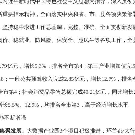
以习近平新时代中国特色社会主义思想为指导，
深入贯彻
话重要指示精神
，全面落实中央和省、市
、
县
各项决策部
，
坚持稳中求进工作总基调，完整、准确、全面贯彻新发
物价、稳就业、防风险、保安全、惠民生等各项工作，
全
.79
亿元，
增长
5.3
%
，
排名全市第
4
；
第三产业增加值完
第
8
；
一般公共预算收入完成
2.
85
亿元，增长
12.7
%
，
排名
全市第
4
；
社会消费品零售总额完成
40.21
亿元，同比增长
增长
5.
5
%
、
12.9
%
，
均排名全市第
3
，
高于经济增长水平。
能不断增强
集聚发展。
大数据产业园
3
个项目积极推进，环首都
·
太