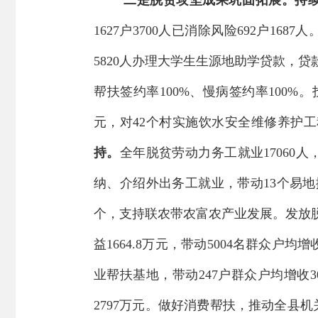
二是脱贫攻坚成果巩固拓展。
持
1627
户
3700
人已消除风险
692
户
1687
人
5820
人办理大学生生源地助学贷款，贷
帮扶签约率
100%
、慢病签约率
100%
。
元，对
42
个村实施饮水安全维修养护工
持
。
全年脱贫劳动力务工就业
17060
人
纳、介绍外出务工就业，带动
13
个易地
个，支持联农带农富农产业发展。发放
益
1664.8
万元，带动
5004
名群众户均增
业帮扶
基地，
带动
247
户群众户均增收
3
2797万元。
做好消费帮扶，
推动全县
机