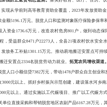
续加强防止返贫动态监测
。
落实好教育、医疗、住房、
。
实现
从学前到高等教育资助全覆盖
，
2023
年发放资助金
款金额
5196.1
万元。
脱贫人口和监测对象医疗保险参保率
投入资金
1736.6
万元，改造农村危房
801
户，做到动态保
程，受益群众
8471
户
22273
人，全县
21
项农村饮水安全
，发放务工补贴
1301.15
万元。推动易地搬迁安置点可持
搬迁安置点
2334
名脱贫劳动力就业。
拓宽农民增收渠道
脱贫人口小额信贷
7382
万元，带动
1478
户群众自主创业和
收
3000
元以上
。抓好乡村振兴示范创建，建设落水河乡南
000
元以上。通过实施以工代赈项目、推广以工代赈方
关单位
直接采购和帮销脱贫地区农副产品
6167.28
万元，