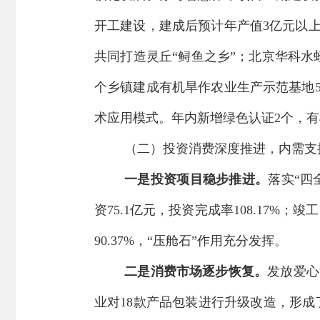
开工建设，建成后预计年产值3亿元以
共同打造灵丘
“
鲟鱼之乡
”
；北京华科水
个乡镇建成有机旱作农业生产示范基地
术应用模式。
年内
新增绿色认证
2
个，有
（二）
投资消费深度推进，
内需支
一是投资项目稳步推进
。
落实
“四
资
75.
1
亿元，投资完成率
10
8.17
%
；
竣
工
90.37%
，
“压舱石”作用充分发挥
。
二是
消费市场
逐步恢复
。
发放爱心
业
对
18
款产品包装进行升级改造
，形成