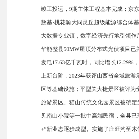
竣工投运，
9
期主体工程基本完成；京
数基
·
桃花源大同灵丘超级能源综合体
大数据专业镇，数字经济先行地引领作
华能整县
50MW
屋顶分布式光伏项目已
发电
17.63
亿千瓦时，同比增长
12.29%
上新台阶
，
2023
年
获评
山西省全域旅游
区等基础设施；平型关大捷景区被评为
旅游景区、猫山传统文化园景区被确定
见南山小院等一批中高端民宿，全县已
+
”
新业态逐步成型。实施了庄旺沟至木