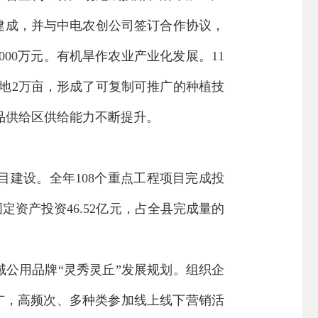
建成，并与中电农创公司签订合作协议，
000
万元。有机旱作农业产业化
发展
。
11
地
2
万亩，形成了可复制可推广的种植技
品供给区供给能力不断提升。
目建设。全年
10
8
个重点工程项目完成投
固定资产投资
46.52
亿元，占全县完成量的
域
公用品牌
“
灵秀灵丘
”
发展规划
。
组织企
广
，
高频次、多种类参加线上线下营销活