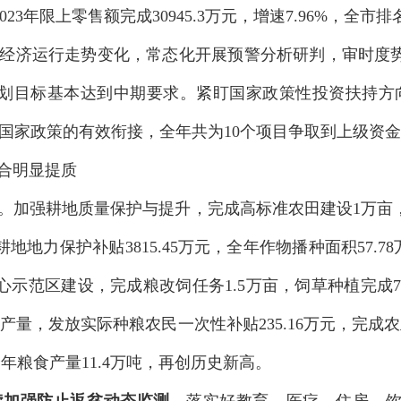
023
年限上零售额完成
30945.3
万元，增
速
7.
96
%
，全市排
经济运行走势变化，常态化开展
预警
分析
研判，
审时度
划
目标基本达到中期要求。
紧盯国家政策性投资扶持方
国家政策
的
有效衔接
，全年共
为
10
个项目
争取到上级资金
合明显提质
。加强耕地质量保护与提升，
完成高标准农田建设
1
万亩
耕地地力保护补贴
3815.45
万元，全年作物播种面积
57.78
心示范区建设，完成粮改饲任务
1.5
万亩，饲草种植完成
7
产量，发放实际种粮农民一次性补贴
235.16
万元，完成农
全年粮食产量
11.4
万吨，再创历史新高。