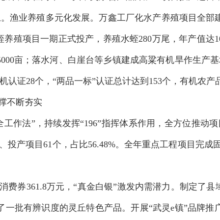
上。渔业养殖多元化
发展
。万鑫工厂化水产养殖项目全部
蛭养殖项目一期正式投产，养殖水蛭
280
万尾，年产值达
1
5000
亩；落水河、白崖台等乡镇建成高粱有机旱作生产基
机认证
28
个，
“
两品一标
”
认证总计达到
153
个，有机农产
撑
不断夯实
全工作法”，
持续发挥
“
196
”指挥体系作用，
全方位推动项
、投产项目
61
个
，
占比
56.48%
。
全年重点工程项目完成
消费券
361.8
万元，
“
真金白银
”
激发内需潜力。制定了
县
了一批有辨识度的灵丘特色产品
。
开展
“武灵
e
镇
”
品牌推