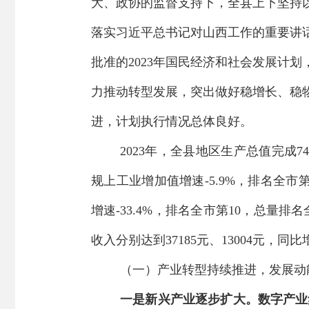
大、政协的监督支持下，全县上下坚持
落实习近平总书记对山西工作的重要讲
批准的
202
3
年国民经济和社会发展计划
力推动转型发展，
突出做好稳增长、稳
进，计划执行情况总体良好
。
2023
年，全县
地区生产总值
完成
74
规上工业
增加值增速
-5.9%
，排名全市
增速
-33.4%
，排名全市第
10
，
总量排名
收入分别达到
37185
元、
1
3004
元，同比
（一）
产业
转型
持续推进
，
发展动
一是
新兴产业
逐步扩大
。
数字产业