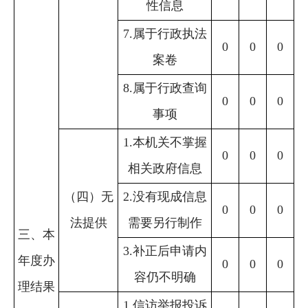
性信息
7.属于行政执法
0
0
0
案卷
8.属于行政查询
0
0
0
事项
1.本机关不掌握
0
0
0
相关政府信息
（四）无
2.没有现成信息
0
0
0
法提供
需要另行制作
三、本
3.补正后申请内
年度办
0
0
0
容仍不明确
理结果
1.信访举报投诉