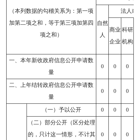
（本列数据的勾稽关系为：第一项
法人或
加第二项之和，等于第三项加第四
自然
社
商业
科研
项之和）
人
公
企业
机构
组
一、本年新收政府信息公开申请数
0
0
0
量
二、上年结转政府信息公开申请数
0
0
0
量
（一）予以公开
0
0
0
（二）部分公开（区分处理
的，只计这一情形，不计其
0
0
0