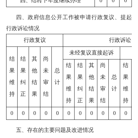
四、结转下年度继续办理
0
0
0
四、政府信息公开工作被申请行政复议、提起
行政诉讼情况
行政复议
行政诉讼
未经复议直接起诉
结
结
其
尚
结
结
其
尚
结
果
果
他
未
总
果
果
他
未
总
果
维
纠
结
审
计
维
纠
结
审
计
维
持
正
果
结
持
正
果
结
持
0
0
0
0
0
0
0
0
0
0
0
五、存在的主要问题及改进情况