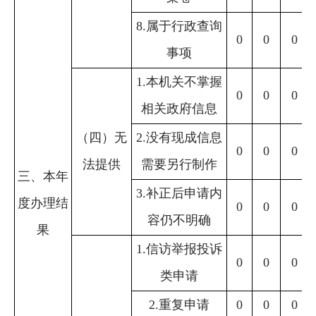
8.属于行政查询
0
0
0
事项
1.本机关不掌握
0
0
0
相关政府信息
（四）无
2.没有现成信息
0
0
0
法提供
需要另行制作
三、本年
3.补正后申请内
度办理结
0
0
0
容仍不明确
果
1.信访举报投诉
0
0
0
类申请
2.重复申请
0
0
0