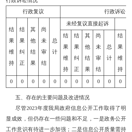
行政诉讼情况
行政复议
行政诉讼
未经复议直接起诉
结
结
其
尚
结
结
其
尚
结
果
果
他
未
总
果
果
他
未
总
果
维
纠
结
审
计
维
纠
结
审
计
维
持
正
果
结
持
正
果
结
持
0
0
0
0
0
0
0
0
0
0
0
五、存在的主要问题及改进情况
尽管2023年度我局政府信息公开工作取得了明
显成效，但仍存在一些问题和不足，一是政务公开
工作意识有待进一步加强；二是信息公开质量需持