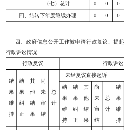
（七）总计
0
0
0
四、结转下年度继续办理
0
0
0
四、政府信息公开工作被申请行政复议、提起
行政诉讼情况
行政复议
行政诉讼
未经复议直接起诉
结
结
其
尚
结
结
其
尚
结
果
果
他
未
总
果
果
他
未
总
果
维
纠
结
审
计
维
纠
结
审
计
维
持
正
果
结
持
正
果
结
持