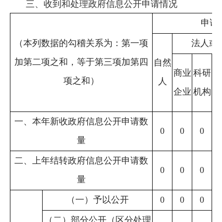
三、收到和处理政府信息公开申请情况
申请
（本列数据的勾稽关系为：第一项
法人或
加第二项之和，等于第三项加第四
自然
社
商业
科研
项之和）
人
公
企业
机构
组
一、本年新收政府信息公开申请数
0
0
0
量
二、上年结转政府信息公开申请数
0
0
0
量
（一）予以公开
0
0
0
（二）部分公开（区分处理