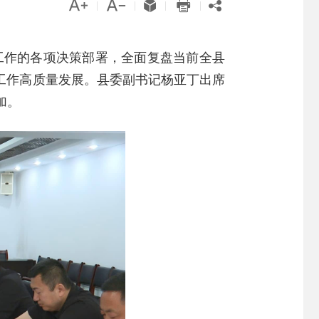





|
|
|
|
”工作的各项决策部署，全面复盘当前全县
工作高质量发展。县委副书记杨亚丁出席
加。