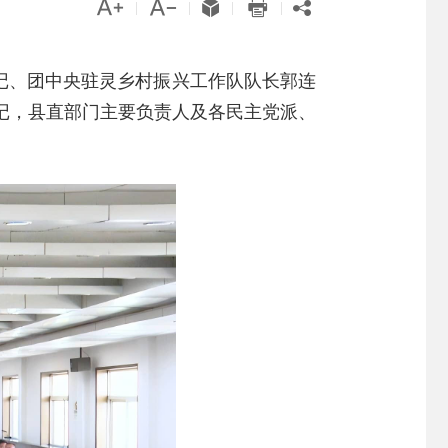





|
|
|
|
记、团中央驻灵乡村振兴工作队队长郭连
记，县直部门主要负责人及各民主党派、