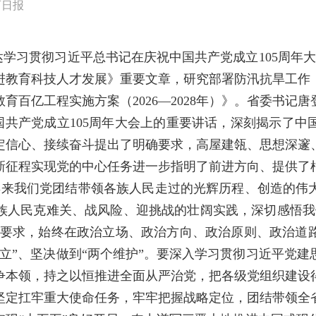
西日报
达学习贯彻习近平总书记在庆祝中国共产党成立105周年大
进教育科技人才发展》重要文章，研究部署防汛抗旱工作
育百亿工程实施方案（2026—2028年）》。省委书记
国共产党成立105周年大会上的重要讲话，深刻揭示了中
定信心、接续奋斗提出了明确要求，高屋建瓴、思想深邃
新征程实现党的中心任务进一步指明了前进方向、提供了
5年来我们党团结带领各族人民走过的光辉历程、创造的伟
族人民克难关、战风险、迎挑战的壮阔实践，深切感悟我
重要要求，始终在政治立场、政治方向、政治原则、政治道
立”、坚决做到“两个维护”。要深入学习贯彻习近平党
争本领，持之以恒推进全面从严治党，把各级党组织建设
坚定扛牢重大使命任务，牢牢把握战略定位，团结带领全