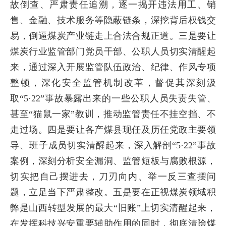
故倒查、严肃责任追溯，逐一揭开违法用工、销
售、金融、技术服务等隐蔽链条，深挖背后权钱交
易，倒逼煤炭产业链走上合法合规正道。三是要让
煤炭行业监管部门党员干部、公职人员切实清醒起
来，通过深入开展监管队伍政治、纪律、作风专项
整顿，深化安全监管机制改革，督促其深刻汲
取“5·22”事故暴露出来的一些公职人员失责失管、
甚至“猫鼠一家”教训，推动监管责任不挂空挡、不
走过场。四是要让各产煤县现任及历任党政主要领
导、班子成员切实清醒起来，深入解剖“5·22”事故
案例，深刻分析安全漏洞、监管短板与腐败根源，
切实把自己摆进去，刀刃向内、举一反三查摆问
题，立足当下严肃整改。五是要在正视煤炭领域积
弊是山西转型发展的最大“旧账”上切实清醒起来，
在发挥科技兴安重要辅助作用的同时，彻底清除煤