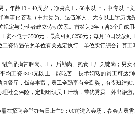
，年龄18－40周岁，净身高1．68米以上，中专以
半军事化管理（中共党员、退伍军人、大专以上学历优先
关规定与劳动者建立劳动关系。首签为3年（含3个月试用
资不低于3500元，最高可到6250元；每月10日发
位工资待遇依照单位有关规定执行。单位实行综合计算工时
、副产品摘苦胆岗、工厂后勤岗、熟食工厂关键岗；男女
工资4800元以上，能吃苦、技术娴熟的员工可达到60
清真餐厅，饭菜丰富，员工全勤享有全勤奖，有夜班津贴
办理社会保险，定期组织员工活动，带优秀员工外出旅游
需在招聘会举办当日上午9：00前进入会场，参会人员