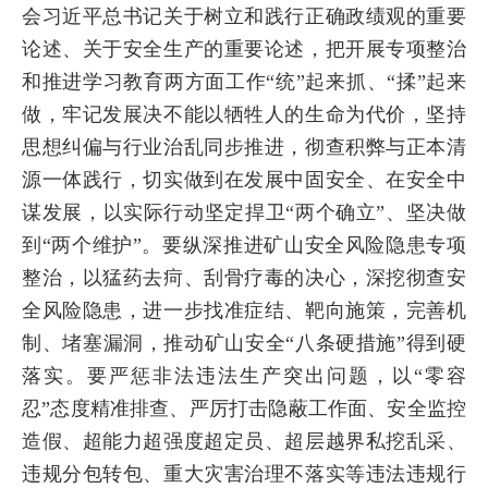
会习近平总书记关于树立和践行正确政绩观的重要
论述、关于安全生产的重要论述，把开展专项整治
和推进学习教育两方面工作“统”起来抓、“揉”起来
做，牢记发展决不能以牺牲人的生命为代价，坚持
思想纠偏与行业治乱同步推进，彻查积弊与正本清
源一体践行，切实做到在发展中固安全、在安全中
谋发展，以实际行动坚定捍卫“两个确立”、坚决做
到“两个维护”。要纵深推进矿山安全风险隐患专项
整治，以猛药去疴、刮骨疗毒的决心，深挖彻查安
全风险隐患，进一步找准症结、靶向施策，完善机
制、堵塞漏洞，推动矿山安全“八条硬措施”得到硬
落实。要严惩非法违法生产突出问题，以“零容
忍”态度精准排查、严厉打击隐蔽工作面、安全监控
造假、超能力超强度超定员、超层越界私挖乱采、
违规分包转包、重大灾害治理不落实等违法违规行