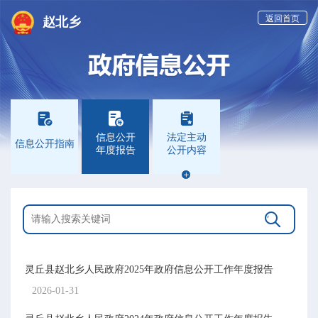
返回首页
赵北乡



信息公开
法定主动
信息公开指南
年度报告
公开内容


灵丘县赵北乡人民政府2025年政府信息公开工作年度报告
2026-01-31