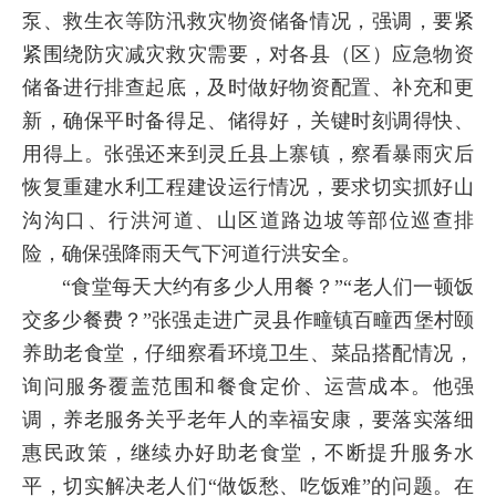
泵、救生衣等防汛救灾物资储备情况，强调，要紧
紧围绕防灾减灾救灾需要，对各县（区）应急物资
储备进行排查起底，及时做好物资配置、补充和更
新，确保平时备得足、储得好，关键时刻调得快、
用得上。张强还来到灵丘县上寨镇，察看暴雨灾后
恢复重建水利工程建设运行情况，要求切实抓好山
沟沟口、行洪河道、山区道路边坡等部位巡查排
险，确保强降雨天气下河道行洪安全。
“食堂每天大约有多少人用餐？”“老人们一顿饭
交多少餐费？”张强走进广灵县作疃镇百疃西堡村颐
养助老食堂，仔细察看环境卫生、菜品搭配情况，
询问服务覆盖范围和餐食定价、运营成本。他强
调，养老服务关乎老年人的幸福安康，要落实落细
惠民政策，继续办好助老食堂，不断提升服务水
平，切实解决老人们“做饭愁、吃饭难”的问题。在