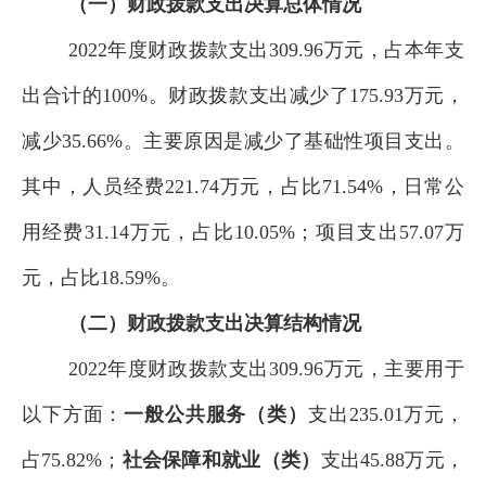
（一）财政拨款支出决算总体情况
2022
年度财政拨款支出
309.96
万元，占本年支
出合计的
100
%。财政拨款支出
减少了
175.93
万元，
减少
35.66
%
。主要原因是减少了基础性
项目支出。
其中，人员经费
221.74
万元，占比
71.54
%，日常公
用经费
31.14
万元，占比
10.05
%
；项目支出
57.07
万
元，占比
18.59%
。
（二）财政拨款
支出决算结构情况
2022
年度
财政拨款支出
309.96
万元
，主要用于
以下方面：
一般公共服务（
类
）
支出
235.01
万元
，
占
75.82
%；
社会
保障和就业（
类
）
支出
45.88
万元
，