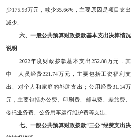
少
175.93
万元，
减少
35.66
%
，
主要原因是项目支出
减少。
六、一般公共预算
财政拨款基本支出决算情况
说明
2022
年度
财政拨款
基本
支出
252.88
万元
，其
中
：人员
经费
221.74
万元
，
主要
包括
工资福利支
出、对个人和家庭的补助支出
；
公用
经费
31.14
万
元
，主要包括
办公费、印刷费、邮电费、差旅费、
委托业务费、公务用车运行维护费等支出
。
七、一般公共预算财政拨款“三公”经费支出决