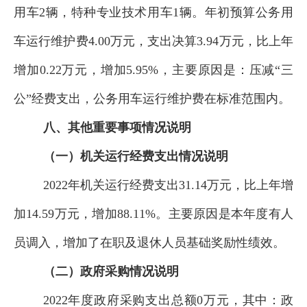
用车2辆，特种专业技术用车1辆。年初预算
公务用
车运行维护费
4.00万元
，
支出决算3.
94
万元
，
比
上
年
增加
0.
22
万元，
增加
5.95
%，主要原因是：
压减“三
公”经费支出，公务用车运行维护费在标准范围内
。
八、其他重要事项情况说明
（一）机关运行经费支出情况说明
2022
年机关运行经费支出
31.14
万元，比
上
年
增
加
14.59
万元，
增加
88.11
%。
主要原因是本年度有人
员调入，增加了在职及退休人员基础奖励性绩效
。
（二）政府采购情况说明
2022
年度政府采购支出总额
0
万元，其中：政