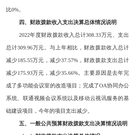
比
0
%。
四、财政拨款收入支出决算总体情况说明
2022
年度财政拨款收入
总计
308.33
万元、支出
总计
309.96
万元。与
上
年相比，财政拨款收入总计
减少
185.55
万元，
减少
37.57
%，财政拨款支出总计
减少
175.93
万元，
减少
35.66
%。
主要原因是去年完
成了多功能会议室的改造项目；完成了
OA协同办公
系统、联通视频会议系统以及移动云视讯服务的基
础建设
项目，今年的项目支出减少
。
五、一般公共预算财政拨款支出决算情况说明