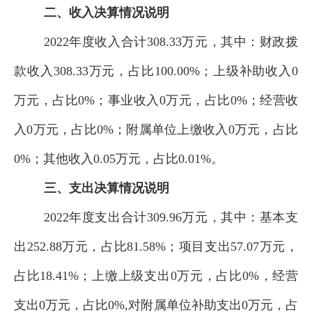
二、收入决算情况说明
2022
年度收入合计
308.33
万元，其中：财政拨
款收入
308.33
万元，占比
100.00
%；上级补助收入
0
万元，占比
0
%；事业收入
0
万元，占比
0
%；经营收
入
0
万元，占比
0
%；附属单位上缴收入
0
万元，占比
0
%；其他收入
0.05
万元，占比
0.01
%。
三、支出决算情况说明
2022
年度支出合计
309.96
万元，其中：基本支
出
252.88
万元，占比
81.58
%；项目支出
57.07
万元，
占比
18.41
%；上缴上级支出
0
万元，占比
0
%，经营
支出
0
万元，占比
0
%,对附属单位补助支出
0
万元，占