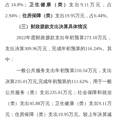
占
14.8
%；
卫生
健康（
类
）
支出
9.11
万元
，占
2.94
%；
住房保障
（
类
）
支出
19.95
万元
，占
6.44
%
。
（三）
财政拨款支出决算具体情况
2022
年度财政拨款支出年初
预算
273.10
万
元，
支出决
算
309.96
万元
，完成年初预算
的
116.24
%。其
中：
一般公共服务支出年初
预算
210.54
万元
，支出
决算
235.01
万元
,
完成年初预算的
111.62
%
，用于一般
公共服务（类）支出
235.01
万元；社会保障和就业
（类）支出
45.88
万元；卫生健康（类）支出
9.11
万
元；住房保障（类）支出
19.95
万元
。
较
上
年决算
减