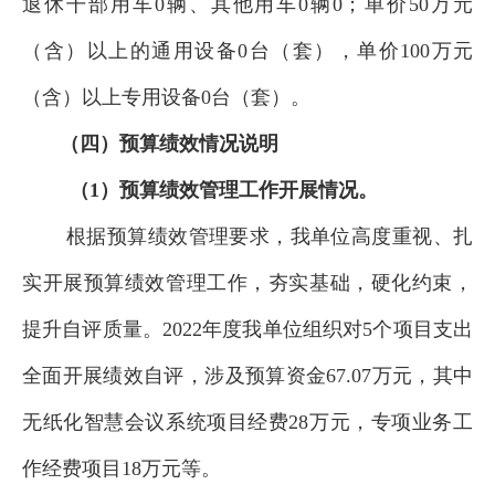
退休干部用车
0
辆、其他用车
0
辆
0
；单价50万元
（含）以上的通用设备
0
台（套），单价100万元
（含）以上专用设备
0
台（套）。
（四）预算绩效情况说明
（1）预算绩效管理工作开展情况。
根据预算绩效管理要求，
我
单位
高度重视、扎
实开展预算绩效管理工作，夯实基础，硬化约束
，
提升自评质量。
2022年度
我
单位
组织对
5
个项目支出
全面开展绩效自评，涉及预算资金
67.07
万元，
其中
无纸化智慧会议系统
项目经费
28万元，专项业务工
作经费
项目
18万元等。