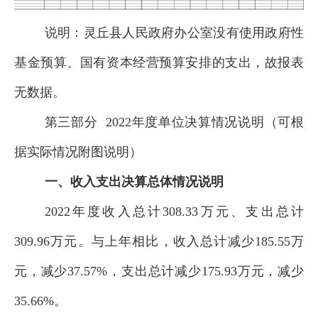
说明：
灵丘县人民政府办公室
没有使
用政府性
基金预算、
国有资本经营预算安排的支出，故
报表
无数据
。
第三部分
2022
年度
单位
决算情况说明（可根
据实际情况附图说明）
一、收入支出决算总体情况说明
2022
年度收入
总计
308.33
万元、支出总计
309.96
万元。与
上
年相比，收入总计
减少
185.55
万
元，
减少
37.57
%，
支出总计
减少
175.93
万元
，
减少
35.66
%
。