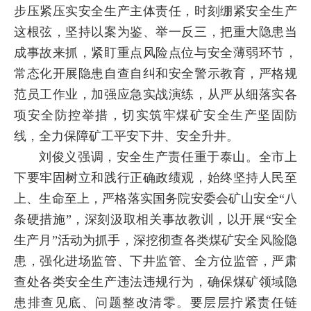
步压紧压实安全生产主体责任，时刻绷紧安全生产
这根弦，坚持以案为鉴、举一反三，把重大隐患当
成事故来抓，紧盯重点风险点位与安全薄弱环节，
常态化开展隐患自查自纠和安全警示教育，严格规
范员工作业，加强应急实战演练，从严从细落实各
项安全防控举措，切实筑牢煤矿安全生产坚固防
线，全力保障矿工平安下井、安全升井。
刘俊义强调，安全生产责任重于泰山。全市上
下要牢固树立和践行正确政绩观，始终坚持人民至
上、生命至上，严格落实国务院安委会矿山安全“八
条硬措施”，深刻汲取相关事故教训，以开展“安全
生产月”活动为抓手，深挖彻查各类煤矿安全风险隐
患，强化进场监管、下井监管、全方位监管，严肃
查处各类安全生产违法违规行为，确保煤矿领域隐
患排查见底、问题整改清零。要层层拧紧责任链